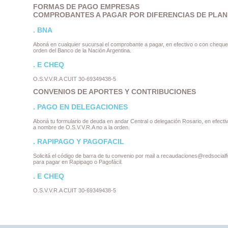
FORMAS DE PAGO EMPRESAS
COMPROBANTES A PAGAR POR DIFERENCIAS DE PLAN
. BNA
Aboná en cualquier sucursal el comprobante a pagar, en efectivo o con cheque 
orden del Banco de la Nación Argentina.
. E CHEQ
O.S.V.V.R.A CUIT 30-69349438-5
CONVENIOS DE APORTES Y CONTRIBUCIONES
. PAGO EN DELEGACIONES
Aboná tu formulario de deuda en andar Central o delegación Rosario, en efect
a nombre de O.S.V.V.R.A no a la orden.
. RAPIPAGO Y PAGOFACIL
Solicitá el código de barra de tu convenio por mail a recaudaciones@redsocialf
para pagar en Rapipago o Pagofácil.
. E CHEQ
O.S.V.V.R.A CUIT 30-69349438-5