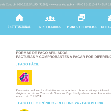
no de
Control
- 0800.222.SALUD (72583) -
www.sssalud.gob.ar
- RNOS 1-2210-4 RNEMP 12
FORMAS DE PAGO AFILIADOS
FACTURAS Y COMPROBANTES A PAGAR POR DIFERENC
. PAGO FÁCIL
Concurrí a cualquier local habilitado con tu factura o ticket emitido por internet 
dirigite a uno de los Centros de Servicios Pago Fácil y aboná presentando sólo 
número de CUIT/CUIL.
. PAGO ELECTRÓNICO - RED LINK 24 - PAGOS LINK