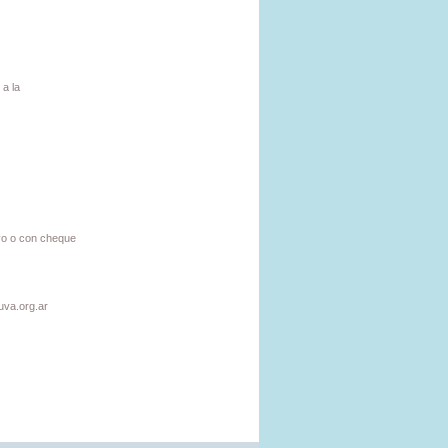
a la
ivo o con cheque
uva.org.ar