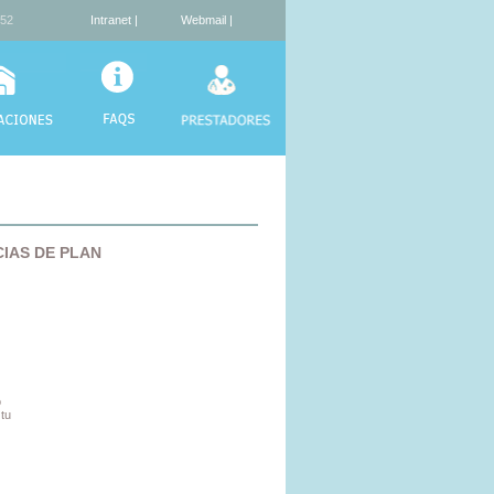
52
Intranet
|
Webmail
|
IAS DE PLAN
o
tu