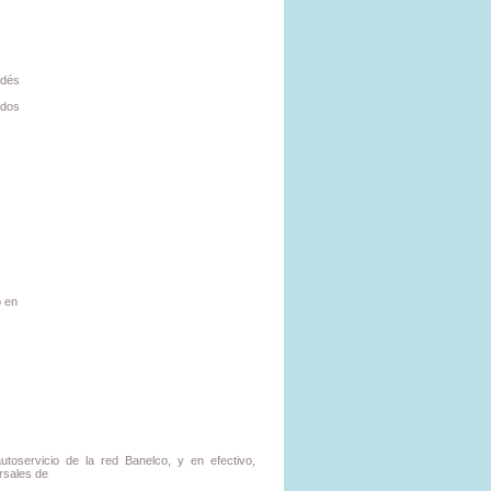
odés
odos
o en
utoservicio de la red Banelco, y en efectivo,
rsales de